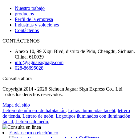
Nuestro trabajo
productos
Perfil de la empresa
Industrias y soluciones
Contáctenos
CONTÁCTENOS
Anexo 10, 99 Xiqu Blvd, distrito de Pidu, Chengdu, Sichuan,
China, 610039
info@jaguarsignage.com
028-86695028
Consulta ahora
Copyright 2014 - 2026 Sichuan Jaguar Sign Express Co., Ltd.
Todos los derechos reservados.
Mapa del sitio
Letrero de número de habitación
,
Letras iluminadas facelit
,
letrero
de tienda
,
Letrero de neón
,
Logotipos iluminados con iluminación
facial
,
Letreros de neón
,
Enviar correo electrónico