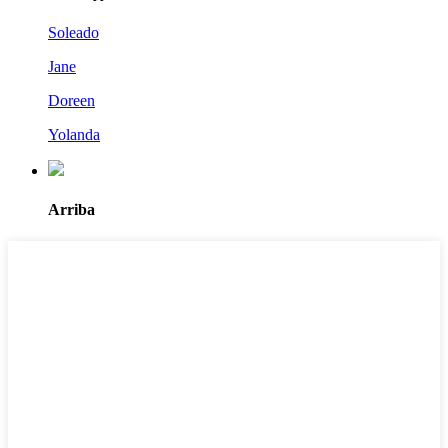
Soleado
Jane
Doreen
Yolanda
Arriba