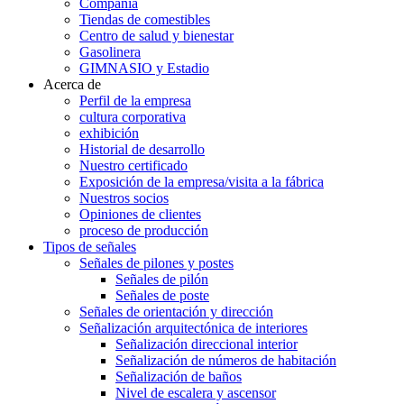
Compañía
Tiendas de comestibles
Centro de salud y bienestar
Gasolinera
GIMNASIO y Estadio
Acerca de
Perfil de la empresa
cultura corporativa
exhibición
Historial de desarrollo
Nuestro certificado
Exposición de la empresa/visita a la fábrica
Nuestros socios
Opiniones de clientes
proceso de producción
Tipos de señales
Señales de pilones y postes
Señales de pilón
Señales de poste
Señales de orientación y dirección
Señalización arquitectónica de interiores
Señalización direccional interior
Señalización de números de habitación
Señalización de baños
Nivel de escalera y ascensor